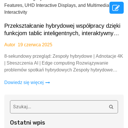
Przekształcanie hybrydowej współpracy dzięki
funkcjom tablic inteligentnych, interaktywnym
wyświetlaczom UHD oraz interaktywności
Autor
19 czerwca 2025
multimedialnej
8-sekundowy przegląd: Zespoły hybrydowe | Adnotacje 4K
| Streszczenia AI | Edge computing Rozwiązywanie
problemów spotkań hybrydowych Zespoły hybrydowe
borykają się z rozdrobnionymi przepływami pracy: 73%
Dowiedz się więcej
uczestników zdalnych zgłasza trudności w śledzeniu
rzeczywistych-
Ostatni wpis