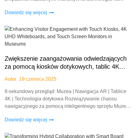
ratunek Muzea na całym świecie mierzą się ze spadkiem
Dowiedz się więcej
zatrzymania odwiedzających — 72% gości zgłasza &
Zwiększenie zaangażowania odwiedzających
za pomocą kiosków dotykowych, tablic 4K
UHD oraz monitorów dotykowych w muzeach
Autor
19 czerwca 2025
8-sekundowy przegląd: Muzea | Nawigacja AR | Tablice
4K | Technologia dotykowa Rozwiązywanie chaosu
nawigacyjnego za pomocą inteligentnego sprzętu Muzea
stoją przed poważnym wyzwaniem: 72% odwiedzających
Dowiedz się więcej
zgłasza frustrację z powodu przestarzałych znaków