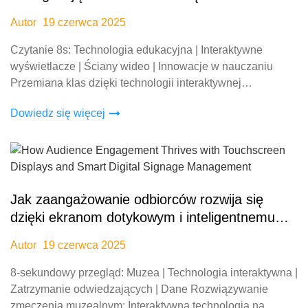
dydaktyczne w przestrzeniach edukacyjnych
Autor
19 czerwca 2025
Czytanie 8s: Technologia edukacyjna | Interaktywne
wyświetlacze | Ściany wideo | Innowacje w nauczaniu
Przemiana klas dzięki technologii interaktywnej
Nauczyciele na całym świecie wdrażają wielodotykowe
Dowiedz się więcej
wyświetlacze i ściany LCD do nagrywania wideo
Jak zaangażowanie odbiorców rozwija się
dzięki ekranom dotykowym i inteligentnemu
cyfrowemu zarządzaniu oznakowaniem
Autor
19 czerwca 2025
8-sekundowy przegląd: Muzea | Technologia interaktywna |
Zatrzymanie odwiedzających | Dane Rozwiązywanie
zmęczenia muzealnym: Interaktywna technologia na