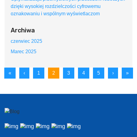
dzięki wysokiej rozdzielczości cyfrowemu
oznakowaniu i wspólnym wyświetlaczom
Archiwa
czerwiec 2025
Marec 2025
«
‹
1
2
3
4
5
›
»