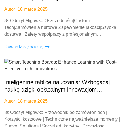
Autor
18 marca 2025
8s Odczyt Migawka Oszczędności|Custom
Tech|Zamówienia hurtowe|Zapewnienie jakości|Szybka
dostawa Zalety współpracy z profesjonalnym
producentem płyt interaktywnych: Dlaczego warto wybrać
Dowiedz się więcej
dostawców OEM ODM dla I
Inteligentne tablice nauczania: Wzbogacaj
naukę dzięki opłacalnym innowacjom
technologicznym
Autor
18 marca 2025
8s Odczyt Migawka Przewodnik po zamówieniach |
Korzyści kosztowe | Techniczne najważniejsze momenty |
Sunvol Solutions | Sprzęt edukacyjny Przyszłość