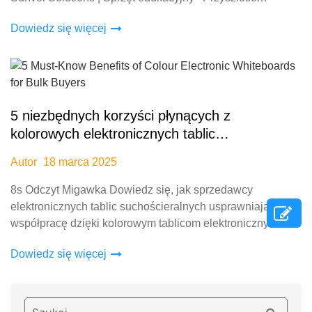
edukacji: Zrozumienie znaczenia inteligentnych tablic
Dowiedz się więcej
elektronicznych, inteligentnego nauczania
5 niezbędnych korzyści płynących z
kolorowych elektronicznych tablic
suchościeralnych dla kupujących hurtowo
Autor
18 marca 2025
8s Odczyt Migawka Dowiedz się, jak sprzedawcy
elektronicznych tablic suchościeralnych usprawniają
współpracę dzięki kolorowym tablicom elektronicznym W
dzisiejszej erze cyfrowej rośnie zapotrzebowanie na
Dowiedz się więcej
interaktywną naukę i profesjonalne środowisko