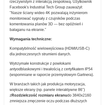
rzeczywistym z interakcją zespołową. Użytkownik
Facebook's Industrial Tech Group zauważył:
"Nasze ściany wideo 4K pozwalają inżynierom
monitorować sygnały z czujników podczas
komentowania planów 3D — bez opóźnień i
bałaganu na ekranie."
Wymagania techniczne:
Kompatybilność wielowejściowa (HDMI/USB-C)
dla jednoczesnych strumieni danych.
Wytrzymałe konstrukcje z powłokami
antyodblaskowymi i trwałością z certyfikatem IP54
(wspomniane w raporcie przemysłowym Gartnera).
W branżach takich jak produkcja motoryzacja,
większe ekrany (np. panele interaktywne 86")
z
Rozdzielczość rozmiaru ekranu
do 3840x2160
zmniejsza zmęczenie oczu podczas dłuższych