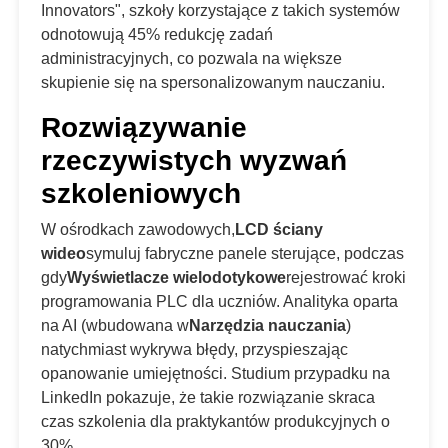
Innovators", szkoły korzystające z takich systemów
odnotowują 45% redukcję zadań
administracyjnych, co pozwala na większe
skupienie się na spersonalizowanym nauczaniu.
Rozwiązywanie
rzeczywistych wyzwań
szkoleniowych
W ośrodkach zawodowych,
LCD ściany
wideo
symuluj fabryczne panele sterujące, podczas
gdy
Wyświetlacze wielodotykowe
rejestrować kroki
programowania PLC dla uczniów. Analityka oparta
na AI (wbudowana w
Narzędzia nauczania
)
natychmiast wykrywa błędy, przyspieszając
opanowanie umiejętności. Studium przypadku na
LinkedIn pokazuje, że takie rozwiązanie skraca
czas szkolenia dla praktykantów produkcyjnych o
30%.