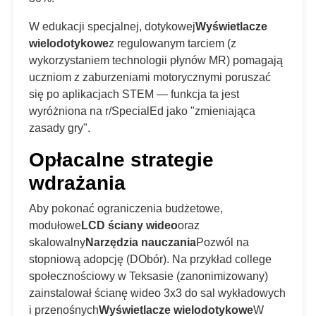
W edukacji specjalnej, dotykowej
Wyświetlacze
wielodotykowe
z regulowanym tarciem (z
wykorzystaniem technologii płynów MR) pomagają
uczniom z zaburzeniami motorycznymi poruszać
się po aplikacjach STEM — funkcja ta jest
wyróżniona na r/SpecialEd jako "zmieniająca
zasady gry".
Opłacalne strategie
wdrażania
Aby pokonać ograniczenia budżetowe,
modułowe
LCD ściany wideo
oraz
skalowalny
Narzędzia nauczania
Pozwól na
stopniową adopcję (DObór). Na przykład college
społecznościowy w Teksasie (zanonimizowany)
zainstalował ścianę wideo 3x3 do sal wykładowych
i przenośnych
Wyświetlacze wielodotykowe
W