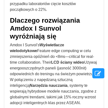
przypadku laboratoriów cięcie kosztów
początkowych o 22%.
Dlaczego rozwiązania
Amdox I Sunvol
wyróżniają się
Amdox I Sunvol's
Wyświetlacze
wielodotykowe
Feature edge computing w celu
zmniejszenia opóźnień do <8ms—critical for real-
time collaboration. Their
LCD ściany wideo
Używaj
energooszczędnych paneli (jasność 3000nit)
odpowiednich do treningu na świeżym powietrzu.
W połączeniu z napędzaną sztuczną
inteligencją
Narzędzia nauczania
, systemy te
wspierają hybrydowe modele nauczania, zgodne z
globalnymi trendami, takimi jak 15% roczny wzrost
adopcji inteligentnych klas przez ASEAN.