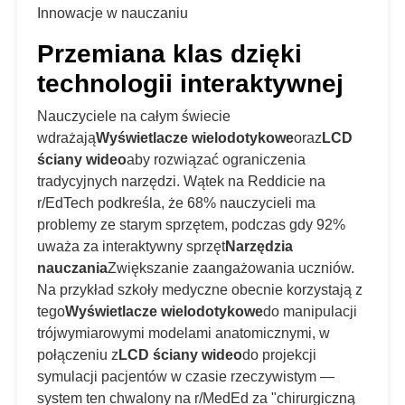
Innowacje w nauczaniu
Przemiana klas dzięki
technologii interaktywnej
Nauczyciele na całym świecie
wdrażają
Wyświetlacze wielodotykowe
oraz
LCD
ściany wideo
aby rozwiązać ograniczenia
tradycyjnych narzędzi. Wątek na Reddicie na
r/EdTech podkreśla, że 68% nauczycieli ma
problemy ze starym sprzętem, podczas gdy 92%
uważa za interaktywny sprzęt
Narzędzia
nauczania
Zwiększanie zaangażowania uczniów.
Na przykład szkoły medyczne obecnie korzystają z
tego
Wyświetlacze wielodotykowe
do manipulacji
trójwymiarowymi modelami anatomicznymi, w
połączeniu z
LCD ściany wideo
do projekcji
symulacji pacjentów w czasie rzeczywistym —
system ten chwalony na r/MedEd za "chirurgiczną